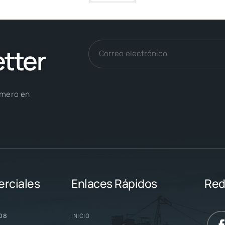
etter
imero en
erciales
Enlaces Rápidos
Red
008
INICIO