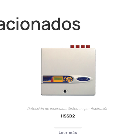
lacionados
Detección de Incendios
,
Sistemas por Aspiración
HSSD2
Leer más