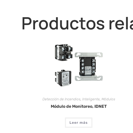
Productos re
Detección de Incendios
,
Inteligente
,
Módulos
Módulo de Monitoreo, IDNET
Leer más