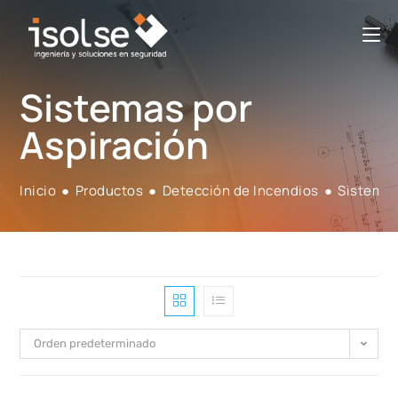
Sistemas por
Aspiración
Inicio
●
Productos
●
Detección de Incendios
●
Sistemas
Orden predeterminado